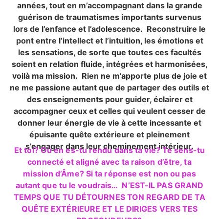
années, tout en m’accompagnant dans la grande
guérison de traumatismes importants survenus
lors de l’enfance et l’adolescence. Reconstruire le
pont entre l’intellect et l’intuition, les émotions et
les sensations, de sorte que toutes ces facultés
soient en relation fluide, intégrées et harmonisées,
voilà ma mission. Rien ne m’apporte plus de joie et
ne me passione autant que de partager des outils et
des enseignements pour guider, éclairer et
accompagner ceux et celles qui veulent cesser de
donner leur énergie de vie à cette incessante et
épuisante quête extérieure et pleinement
s’engager dans leur cheminement intérieur.
Et toi? Où en es-tu rendu dans ta vie? Te sens-tu
connecté et aligné avec ta raison d’être, ta
mission d’Âme? Si ta réponse est non ou pas
autant que tu le voudrais… N’EST-IL PAS GRAND
TEMPS QUE TU DÉTOURNES TON REGARD DE TA
QUÊTE EXTÉRIEURE ET LE DIRIGES VERS TES